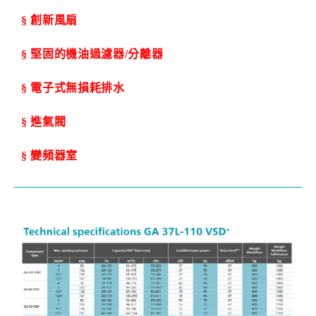
§
創新風扇
§
堅固的機油過濾器
/
分離器
§
電子式無損耗排水
§
進氣閥
§
變頻器室