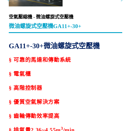
空氣壓縮機 - 微油螺旋式空壓機
微油螺旋式空壓機GA11+-30+
GA11+-30+
微油螺旋式空壓機
§
可靠的馬達和傳動系統
§
電氣櫃
§
高階控制器
§
優質空氣解決方案
§
齒輪傳動效率提高
3
§
排氣量
2.36~4.55m
/min